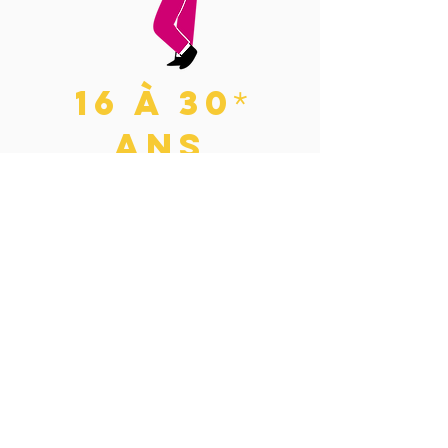
16 à 30
*
ans
ayant déjà une bonne
expérience chorale ou ayant
débuté des études de chant.
* maximum 28 ans au moment de
l'audition et de l'intégration du chœur.