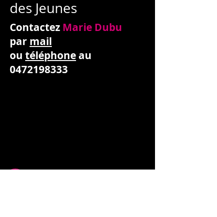
des Jeunes
Contactez
Marie Dubu
par
mail
ou
téléphone
au
0472198333
Contact
Marie DUBU
Téléphone :
04 72 19 83 33
Mail : mdubu@choralies.org