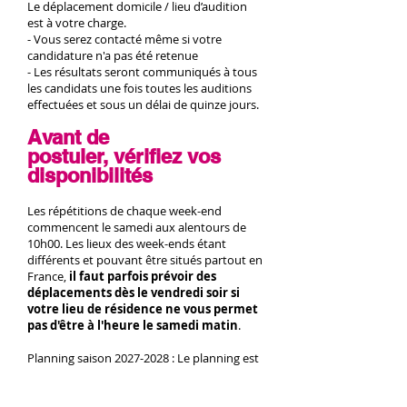
Le déplacement domicile / lieu d’audition
est à votre charge.
- Vous serez contacté même si votre
candidature n'a pas été retenue
- Les résultats seront communiqués à tous
les candidats une fois toutes les auditions
effectuées et sous un délai de quinze jours.
Avant de
postuler,
vérifiez
vos
disponibilités
Les répétitions de chaque week-end
commencent le samedi aux alentours de
10h00. Les lieux des week-ends étant
différents et pouvant être situés partout en
France,
il faut parfois prévoir des
déplacements dès le vendredi soir si
votre lieu de résidence ne vous permet
pas d'être à l'heure le samedi matin
.
Planning saison
2027-2028
: Le planning est
en cours d'élaboration vous trouverez ci-
dessous le planning
2026-2027
pour vous