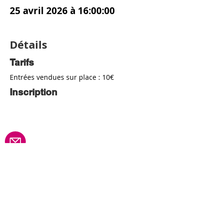
25 avril 2026 à 16:00:00
Détails
Tarifs
Entrées vendues sur place : 10€
Inscription
Contact
Marie DUBU
Téléphone :
04 72 19 83 33
Mail : mdubu@choralies.org
Association À Cœur Joie
"Les Passerelles"